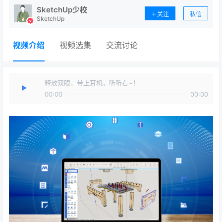
SketchUp少校
关注
私信
SketchUp
视频介绍
视频选集
交流讨论
释放双眼，带上耳机，听听看~！
00:00
00:00