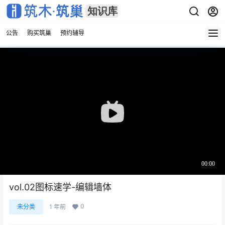
公告
购买筑巢
预约辅导
vol.02图标速学-编辑墙体
0
未分类
1 年前