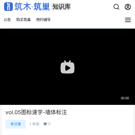
公告
购买筑巢
预约辅导
vol.05图标速学-墙体标注
0
未分类
1 年前