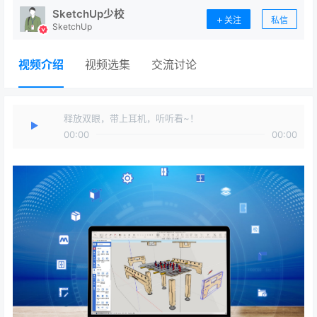
SketchUp少校
关注
私信
SketchUp
视频介绍
视频选集
交流讨论
释放双眼，带上耳机，听听看~！
00:00
00:00