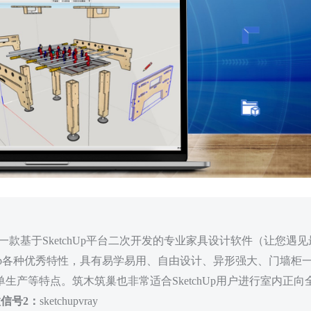
款基于SketchUp平台二次开发的专业家具设计软件（让您遇见
hUp各种优秀特性，具有易学易用、自由设计、异形强大、门墙柜
生产等特点。筑木筑巢也非常适合SketchUp用户进行室内正向
信号2：
sketchupvray