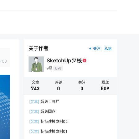
关于作者
关注
私信
SketchUp少校
0:00
9级
Lv8
文章
评论
关注
粉丝
743
0
0
509
[文章]
超级工具栏
[文章]
超级圆盘
[文章]
橱柜建模案例02
[文章]
橱柜建模案例01