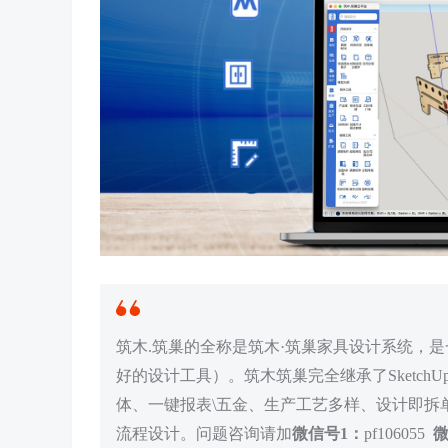
筑木.筑巢的全称是筑木·筑巢家具设计系统，是一
好的设计工具）。筑木筑巢完全继承了Sketc
体、一键报表\五金、生产工艺多样、设计即拆单
流程设计。问题咨询请加
微信号1：
pf106055
微