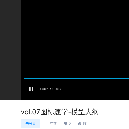
vol.07图标速学-模型大纲
0
68
未分类
1 年前