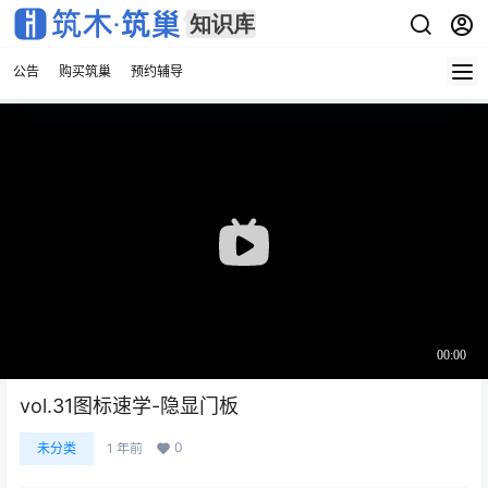
公告
购买筑巢
预约辅导
vol.31图标速学-隐显门板
0
未分类
1 年前