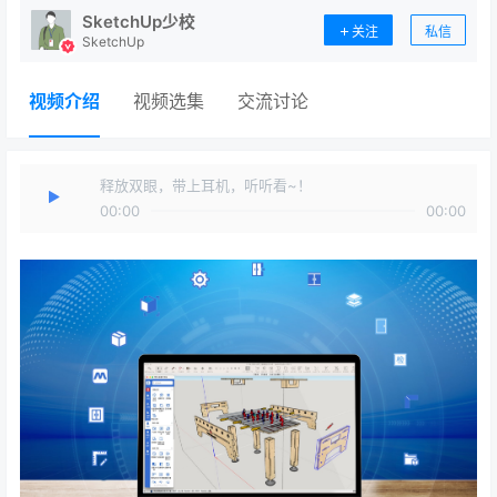
SketchUp少校
关注
私信
SketchUp
视频介绍
视频选集
交流讨论
释放双眼，带上耳机，听听看~！
00:00
00:00