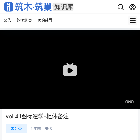
公告
购买筑巢
预约辅导
vol.41图标速学-柜体备注
0
未分类
1 年前