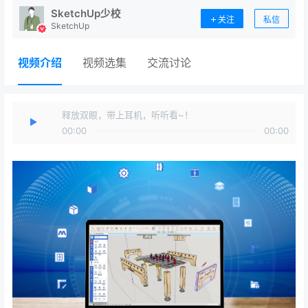
SketchUp少校
关注
私信
SketchUp
视频介绍
视频选集
交流讨论
释放双眼，带上耳机，听听看~！
00:00
00:00