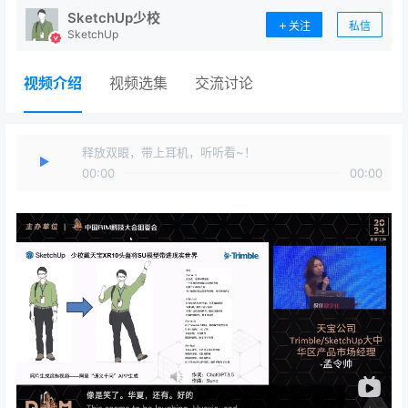
SketchUp少校
关注
私信
SketchUp
视频介绍
视频选集
交流讨论
释放双眼，带上耳机，听听看~！
00:00
00:00