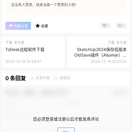
还没有人赞赏，快来当第一个赞赏的人吧！
0
0
海报分享
收藏
下载
未分类
下载
未分类
ToDesk远程软件下载
SketchUp2024保存低版本
OldSave插件（Alsomar）下
载
2024-12-16 20:38:47
2024-12-16 22:05:20
0 条回复
文章作者
管理员
A
M
欢迎您，新朋友，感谢参与互动！
确认修改
您必须登录或注册以后才能发表评论