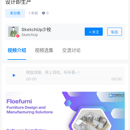
设计即生产
0
未分类
1 年前
SketchUp少校
关注
私信
SketchUp
视频介绍
视频选集
交流讨论
释放双眼，带上耳机，听听看~！
00:00
00:00