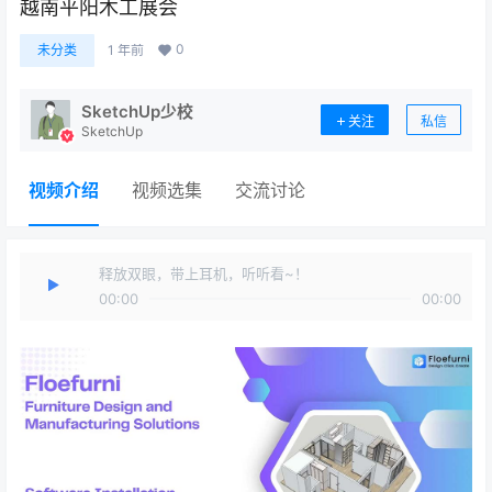
越南平阳木工展会
0
未分类
1 年前
SketchUp少校
关注
私信
SketchUp
视频介绍
视频选集
交流讨论
释放双眼，带上耳机，听听看~！
00:00
00:00