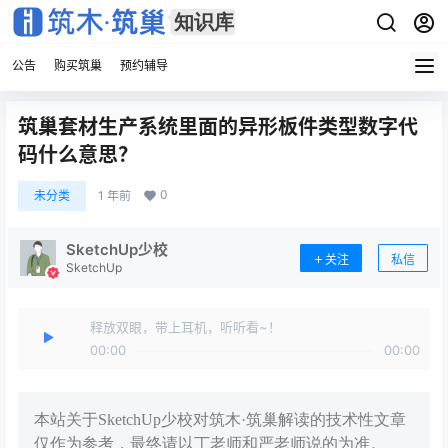
公告
购买筑巢
预约辅导
筑巢套材生产系统里面的异形板件类型数字代
码什么意思？
0
未分类
1 年前
SketchUp少校
关注
私信
SketchUp
释放双眼，带上耳机，听听看~！
00:00
00:00
本站关于SketchUp少校对筑木·筑巢解读的技术性文章
仅作为参考，最终请以丁老师和严老师说的为准。