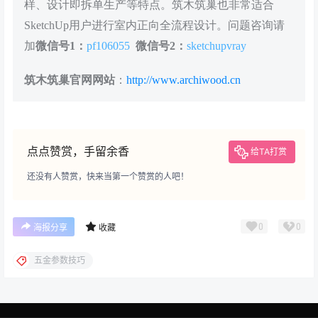
样、设计即拆单生产等特点。筑木筑巢也非常适合
SketchUp用户进行室内正向全流程设计。问题咨询请
加
微信号1：
pf106055
微信号2：
sketchupvray
筑木筑巢官网网站
：
http://www.archiwood.cn
点点赞赏，手留余香
给TA打赏
还没有人赞赏，快来当第一个赞赏的人吧！
0
0
海报分享
收藏
五金参数技巧