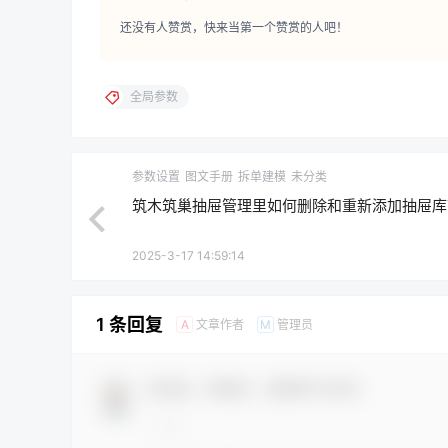
还没有人赞赏，快来当第一个赞赏的人吧！
全局参数
参数设置
图文手册
拆单建模
未分类
筑木筑巢抽屉管理里如何删除和重新添加抽屉库
2025-3-17 14:59:14
1 条回复
文章作者
管理员
A
M
欢迎您，新朋友，感谢参与互动！