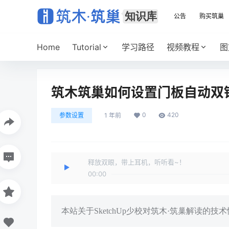
公告
购买筑巢
Home
Tutorial
学习路径
视频教程
图
筑木筑巢如何设置门板自动双铰
0
420
参数设置
1 年前
释放双眼，带上耳机，听听看~！
00:00
本站关于SketchUp少校对筑木·筑巢解读