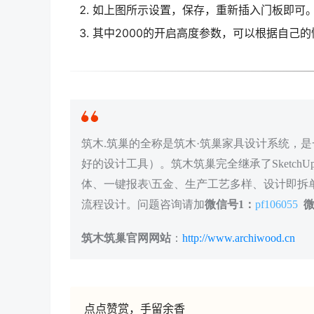
如上图所示设置，保存，重新插入门板即可
其中2000的开启高度参数，可以根据自己
筑木.筑巢的全称是筑木·筑巢家具设计系统，是一
好的设计工具）。筑木筑巢完全继承了Sketc
体、一键报表\五金、生产工艺多样、设计即拆单
流程设计。问题咨询请加
微信号1：
pf106055
微
筑木筑巢官网网站
：
http://www.archiwood.cn
点点赞赏，手留余香