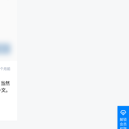
提交
1 个月前
。当然
一文。
解锁
会员
权限