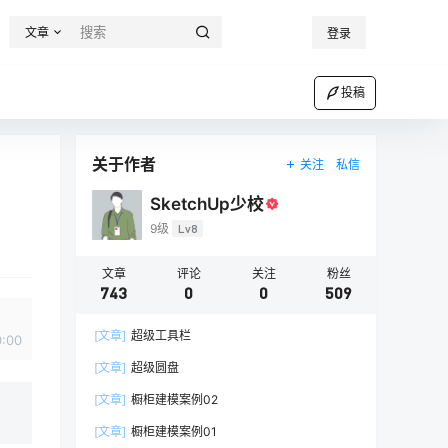
文章
登录
投稿
关于作者
关注
私信
SketchUp少校
9级
Lv8
文章
评论
关注
粉丝
743
0
0
509
[文章]
超级工具栏
0:00
[文章]
超级圆盘
[文章]
橱柜建模案例02
[文章]
橱柜建模案例01