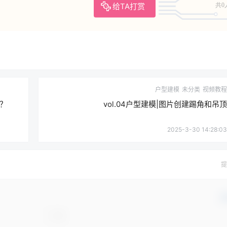
给TA打赏
共0
户型建模
未分类
视频教程
？
vol.04户型建模|图片创建踢角和吊顶
2025-3-30 14:28:03
提
确