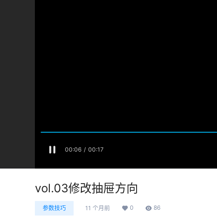
vol.03修改抽屉方向
0
86
参数技巧
11 个月前