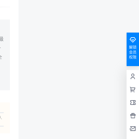
最
解锁
一
会员
全
权限
人