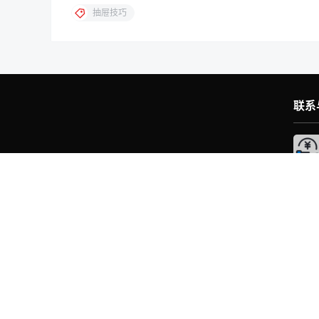
抽屉技巧
联系