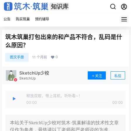
公告
购买筑巢
预约辅导
筑木筑巢打包出来的和产品不符合，乱码是什
么原因？
0
图文手册
11 个月前
SketchUp少校
关注
私信
SketchUp
释放双眼，带上耳机，听听看~！
00:00
00:00
本站关于SketchUp少校对筑木·筑巢解读的技术性文章
仅作为参考，最终请以丁老师和严老师说的为准。