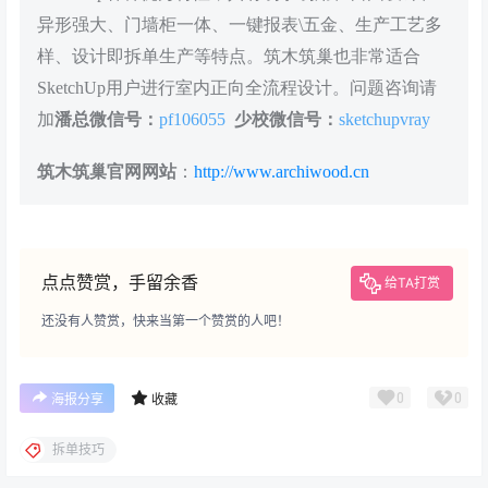
异形强大、门墙柜一体、一键报表\五金、生产工艺多
样、设计即拆单生产等特点。筑木筑巢也非常适合
SketchUp用户进行室内正向全流程设计。问题咨询请
加
潘总微信号：
pf106055
少校微信号：
sketchupvray
筑木筑巢官网网站
：
http://www.archiwood.cn
点点赞赏，手留余香
给TA打赏
还没有人赞赏，快来当第一个赞赏的人吧！
0
0
海报分享
收藏
拆单技巧