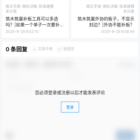
图文手册
图标详解
拆单建模
图文手册
图标详解
拆单建模
未分类
未分类
筑木筑巢补板工具可以多选
筑木筑巢外协的板子，不显示
吗？|如果一个单子一次要补多
封边？|外协不能补板？
张板件补要怎么弄呢？
2025-8-29 8:52:10
2025-8-29 8:58:46
0 条回复
文章作者
管理员
A
M
欢迎您，新朋友，感谢参与互动！
确认修改
您必须登录或注册以后才能发表评论
登录
提交