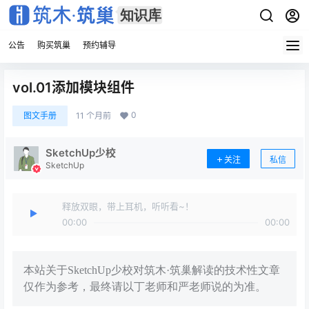
公告
购买筑巢
预约辅导
vol.01添加模块组件
0
图文手册
11 个月前
SketchUp少校
关注
私信
SketchUp
释放双眼，带上耳机，听听看~！
00:00
00:00
本站关于SketchUp少校对筑木·筑巢解读的技术性文章
仅作为参考，最终请以丁老师和严老师说的为准。