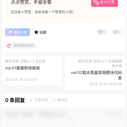
点点赞赏，手留余香
给TA打赏
还没有人赞赏，快来当第一个赞赏的人吧！
0
0
海报分享
收藏
添加模块组件
图文手册
定制入门
未分类
图文手册
定制入门
拆单建模
未分类
vol.01替换柜体框架
vol.02筑木筑巢常用模块代码
表
2025-8-29 14:20:27
2025-8-29 14:52:54
0 条回复
文章作者
管理员
A
M
欢迎您，新朋友，感谢参与互动！
确认修改