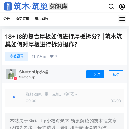
公告
购买筑巢
预约辅导
18+18的复合厚板如何进行厚板拆分？|筑木筑
巢如何对厚板进行拆分操作？
0
参数设置
11 个月前
SketchUp少校
关注
私信
SketchUp
释放双眼，带上耳机，听听看~！
00:00
00:00
本站关于SketchUp少校对筑木·筑巢解读的技术性文章
仅作为参考，最终请以丁老师和严老师说的为准。