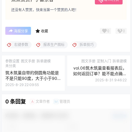
还没有人赞赏，快来当第一个赞赏的人吧！
0
0
海报分享
收藏
右键参数
报表生产图标
拆单技巧
参数设置
图文手册
拆单建模
图文手册
定制入门
拆单建模
未分类
vol.06筑木筑巢查看报表后，
筑木筑巢自带的倒圆角功能是
如何返回订单？能不能点确定
不是只能90度，大于小于90都
完成？|订单完成状态无法更新
2025-8-31 9:46:22
不行？
订单，能不能修改？
2025-8-29 22:09:55
0 条回复
文章作者
管理员
A
M
欢迎您，新朋友，感谢参与互动！
确认修改