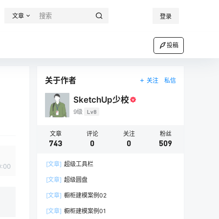
文章
登录
投稿
关于作者
关注
私信
SketchUp少校
9级
Lv8
文章
评论
关注
粉丝
743
0
0
509
[文章]
超级工具栏
0:00
[文章]
超级圆盘
[文章]
橱柜建模案例02
[文章]
橱柜建模案例01