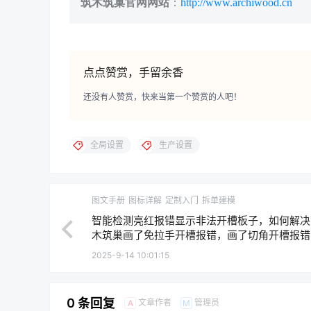
筑木筑巢官网网站
：
http://www.archiwood.cn
点点赞赏，手留余香
还没有人赞赏，快来当第一个赞赏的人吧！
全局设置
生产设置
图文手册
图标详解
定制入门
拆单建模
智能检测亮红报错显示非法开槽板子，如何解决
木筑巢画了免拉手开槽报错，画了切角开槽报错
目测是正常的，智能检测设置里面可以屏蔽吗？
2025-9-14 10:01:15
0 条回复
文章作者
管理员
A
M