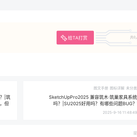
给TA打赏
共0
图文手册
图标详解
未分类
？|筑
SketchUpPro2025 兼容筑木·筑巢家具系统
，但
吗？|SU2025好用吗？有哪些问题BUG？
2025-9-16 11:48:49
提