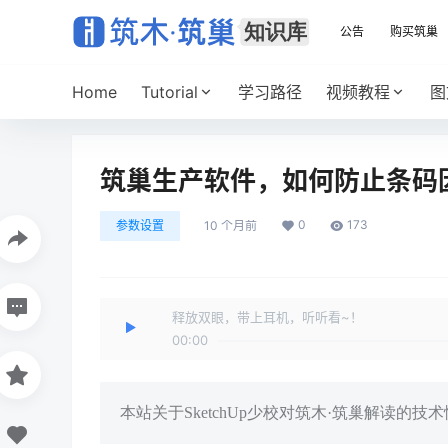
公告
购买筑巢
Home
Tutorial
学习路径
视频教程
图
筑巢生产软件，如何防止条码
0
173
参数设置
10 个月前
释放双眼，带上耳机，听听看~！
00:00
本站关于SketchUp少校对筑木·筑巢解读