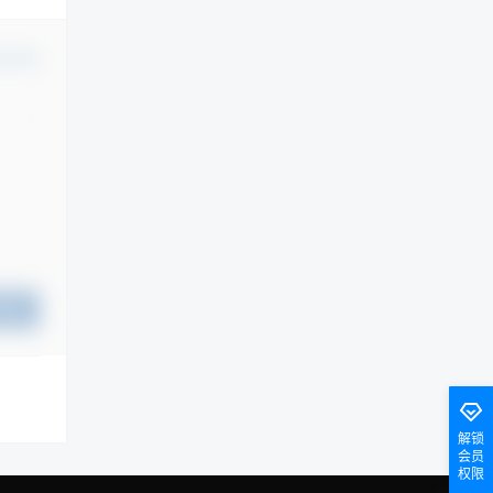
认修改
提交
解锁
会员
权限