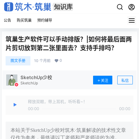
公告
购买筑巢
预约辅导
筑巢生产软件可以手动排版？|如何将最后面两
片剪切放到第二张里面去？支持手排吗？
0
图文手册
10 个月前
SketchUp少校
关注
私信
SketchUp
释放双眼，带上耳机，听听看~！
00:00
00:00
本站关于SketchUp少校对筑木·筑巢解读的技术性文章
仅作为参考，最终请以丁老师和严老师说的为准。