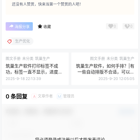
还没有人赞赏，快来当第一个赞赏的人吧！
0
0
海报分享
收藏
生产优化
图文手册
未分类
筑巢生产
图文手册
未分类
筑巢生产
筑巢生产软件打印标签不成
筑巢生产软件，如何手排？|有
功，标签一直不显示，进度提
一些自动排版不合适，可以手
醒一直在数据准备中……
动移动板件换位置？
2025-9-18 22:13:39
2025-9-20 12:05:05
0 条回复
文章作者
管理员
A
M
欢迎您，新朋友，感谢参与互动！
确认修改
您必须登录或注册以后才能发表评论