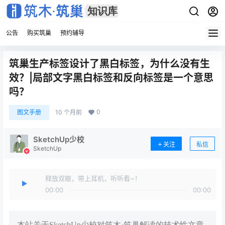
公告
购买筑巢
预约辅导
筑巢生产标签设计了黑白标签，为什么没有生
效？|局部文字黑白标签和反向标签是一个意思
吗？
0
图文手册
10 个月前
SketchUp少校
关注
私信
SketchUp
释放双眼，带上耳机，听听看~！
00:00
00:00
本站关于SketchUp少校对筑木·筑巢解读的技术性文章