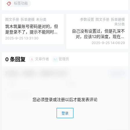
标签功能
图文手册
拆单建模
未分类
参数设置
图文手册
拆单建模
未分类
筑木筑巢账号密码是对的，但
自己没有设置过，但是孔深不
是登录不了，提示不能同时登
对，应该12的深度，现在是
录！
2025-9-25 13:31:30
2，可能什么原因造成的？
2025-9-25 14:06:29
0 条回复
文章作者
管理员
A
M
欢迎您，新朋友，感谢参与互动！
确认修改
您必须登录或注册以后才能发表评论
登录