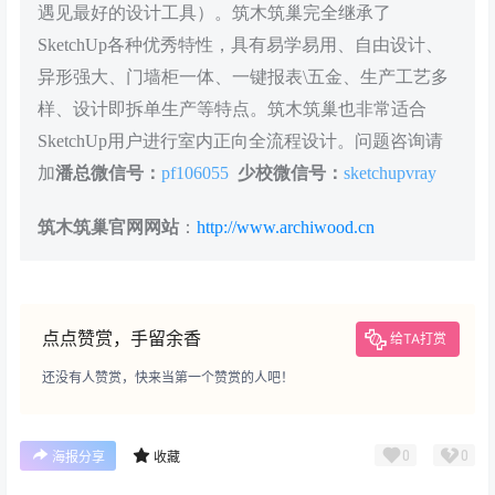
遇见最好的设计工具）。筑木筑巢完全继承了
SketchUp各种优秀特性，具有易学易用、自由设计、
异形强大、门墙柜一体、一键报表\五金、生产工艺多
样、设计即拆单生产等特点。筑木筑巢也非常适合
SketchUp用户进行室内正向全流程设计。问题咨询请
加
潘总微信号：
pf106055
少校微信号：
sketchupvray
筑木筑巢官网网站
：
http://www.archiwood.cn
点点赞赏，手留余香
给TA打赏
还没有人赞赏，快来当第一个赞赏的人吧！
0
0
海报分享
收藏