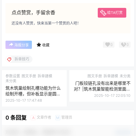
点点赞赏，手留余香
给TA打赏
还没有人赞赏，快来当第一个赞赏的人吧！
0
0
海报分享
收藏
拆单技巧
参数设置
图文手册
拆单建模
图文手册
拆单建模
未分类
未分类
门板铰链孔没有出来是哪里不
筑木筑巢绘制孔槽功能为什么
对？|筑木筑巢智能检测里面的
绘制开槽，但补板显示是圆
显示无孔位板子，是什么原
2025-10-17 22:05:10
孔？
因？
2025-10-17 17:47:48
0 条回复
文章作者
管理员
A
M
欢迎您，新朋友，感谢参与互动！
确认修改