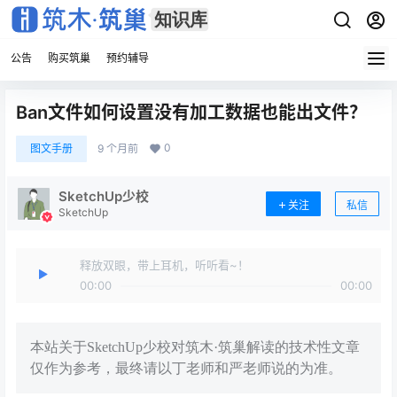
公告
购买筑巢
预约辅导
Ban文件如何设置没有加工数据也能出文件？
0
图文手册
9 个月前
SketchUp少校
关注
私信
SketchUp
释放双眼，带上耳机，听听看~！
00:00
00:00
本站关于SketchUp少校对筑木·筑巢解读的技术性文章
仅作为参考，最终请以丁老师和严老师说的为准。