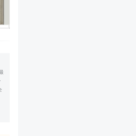
最
一
全