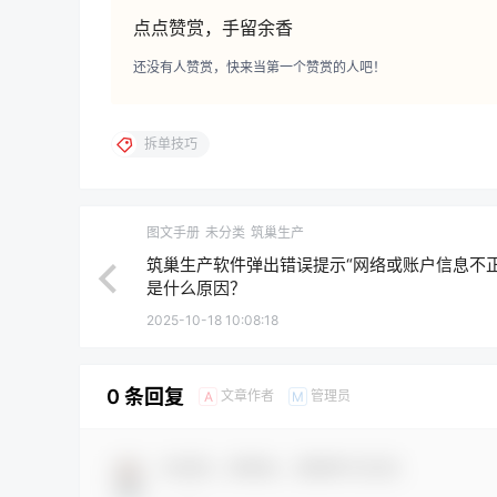
点点赞赏，手留余香
还没有人赞赏，快来当第一个赞赏的人吧！
拆单技巧
图文手册
未分类
筑巢生产
筑巢生产软件弹出错误提示“网络或账户信息不正
是什么原因？
2025-10-18 10:08:18
0 条回复
文章作者
管理员
A
M
欢迎您，新朋友，感谢参与互动！