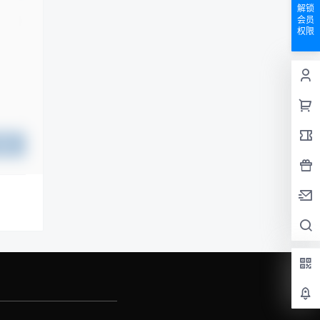
解锁
会员
权限
提交