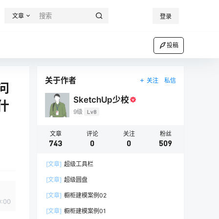
文章
登录
投稿
关于作者
关注
私信
问
SketchUp少校
什
9级
Lv8
文章
评论
关注
粉丝
743
0
0
509
[文章]
超级工具栏
[文章]
超级圆盘
[文章]
橱柜建模案例02
0:00
[文章]
橱柜建模案例01