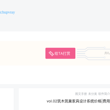
tchupvray
给TA打赏
共0
图文手册
未分类
软件简介
vol.02筑木筑巢家具设计系统价格|费用