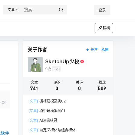
文章
登录
投稿
关于作者
关注
私信
SketchUp少校
9级
Lv8
文章
评论
关注
粉丝
741
0
0
509
[文章]
橱柜建模案例02
0:00
[文章]
橱柜建模案例01
[文章]
AI渲染精灵
[文章]
自定义柜体与组合柜体