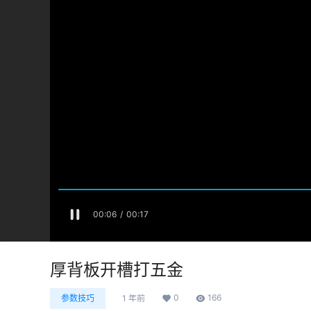
厚背板开槽打五金
0
166
参数技巧
1 年前