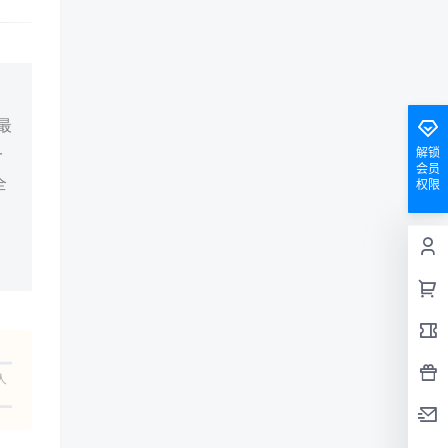
最
解锁
一
会员
全
权限
人