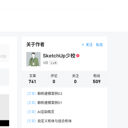
关于作者
关注
私信
SketchUp少校
0:00
9级
Lv8
文章
评论
关注
粉丝
741
0
0
509
[文章]
橱柜建模案例02
[文章]
橱柜建模案例01
[文章]
AI渲染精灵
[文章]
自定义柜体与组合柜体