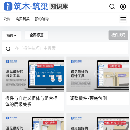
公告
购买筑巢
预约辅导
全部标签
板件技巧
筛选
板件与自定义柜体与组合柜
调整板件-顶底包侧
体的层级关系