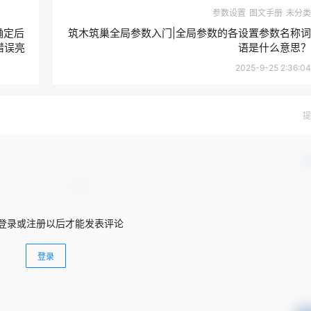
参数设置
图文手册
未分类
确定后
筑木筑巢全局参数入门|全局参数的各设置参数名称词
错误亮
语是什么意思？
2025-9-25 2:36:04
提
确
登录或注册以后才能发表评论
登录