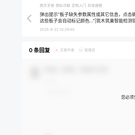
图文手册
图标详解
定制入门
拆单建模
弹出提示“板子缺失参数属性或其它信息，点击
这些板子会自动标记颜色…"|筑木筑巢智能检测
红，如何处理？
2025-9-22 10:39:40
0 条回复
文章作者
管理员
A
M
欢迎您，新朋友，感谢参与互动！
您必须