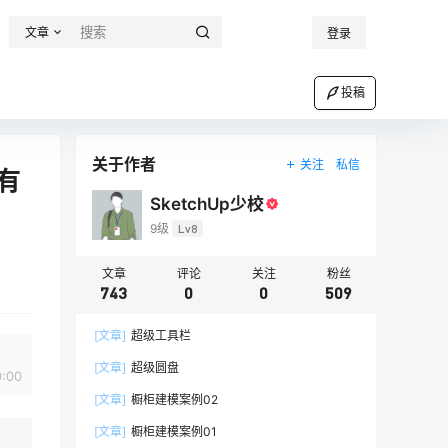
文章
登录
投稿
关于作者
关注
私信
有
SketchUp少校
9级
Lv8
文章
评论
关注
粉丝
743
0
0
509
[文章]
超级工具栏
[文章]
超级圆盘
0:00
[文章]
橱柜建模案例02
[文章]
橱柜建模案例01