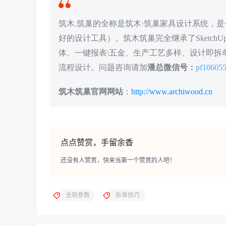
筑木.筑巢的全称是筑木·筑巢家具设计系统，是一
好的设计工具）。筑木筑巢完全继承了Sketc
体、一键报表\五金、生产工艺多样、设计即拆单
流程设计。问题咨询请加
潘总微信号：
pf10605
筑木筑巢官网网站
：
http://www.archiwood.cn
点点赞赏，手留余香
还没有人赞赏，快来当第一个赞赏的人吧！
全局参数
拆单技巧