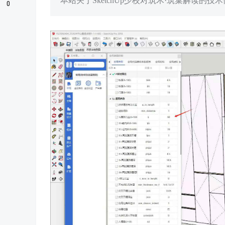
本站关于SketchUp少校对筑木·筑巢解读
0