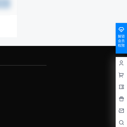
提交
解锁
会员
权限