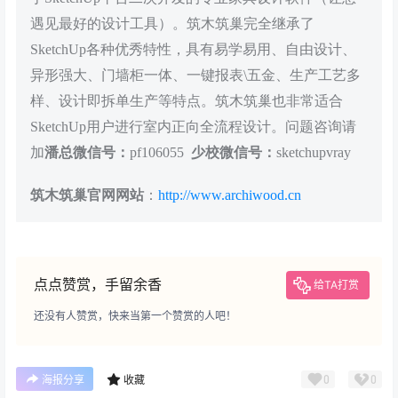
遇见最好的设计工具）。筑木筑巢完全继承了
SketchUp各种优秀特性，具有易学易用、自由设计、
异形强大、门墙柜一体、一键报表\五金、生产工艺多
样、设计即拆单生产等特点。筑木筑巢也非常适合
SketchUp用户进行室内正向全流程设计。问题咨询请
加
潘总微信号：
pf106055
少校微信号：
sketchupvray
筑木筑巢官网网站
：
http://www.archiwood.cn
点点赞赏，手留余香
给TA打赏
还没有人赞赏，快来当第一个赞赏的人吧！
0
0
海报分享
收藏