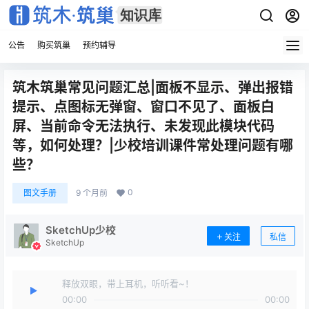
公告
购买筑巢
预约辅导
筑木筑巢常见问题汇总|面板不显示、弹出报错
提示、点图标无弹窗、窗口不见了、面板白
屏、当前命令无法执行、未发现此模块代码
等，如何处理？|少校培训课件常处理问题有哪
些？
0
图文手册
9 个月前
SketchUp少校
关注
私信
SketchUp
释放双眼，带上耳机，听听看~！
00:00
00:00