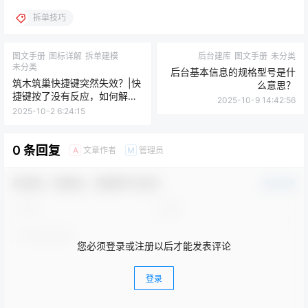
拆单技巧
图文手册
图标详解
拆单建模
后台建库
图文手册
未分类
未分类
后台基本信息的规格型号是什
筑木筑巢快捷键突然失效？|快
么意思？
捷键按了没有反应，如何解
2025-10-9 14:42:56
决？
2025-10-2 6:24:15
0 条回复
文章作者
管理员
A
M
欢迎您，新朋友，感谢参与互动！
确认修改
您必须登录或注册以后才能发表评论
登录