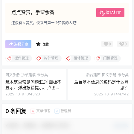
点点赞赏，手留余香
给TA打赏
还没有人赞赏，快来当第一个赞赏的人吧！
0
0
海报分享
收藏
板件管理
构件管理
柜体管理
门板管理
图文手册
拆单建模
未分类
后台建库
图文手册
未分类
筑木筑巢常见问题汇总|面板不
后台基本信息的编码是什么意
显示、弹出报错提示、点图标
思？
无弹窗、窗口不见了、面板白
2025-10-9 10:43:20
2025-10-9 14:47:42
屏、当前命令无法执行、未发
现此模块代码等，如何处理？|
少校培训课件常处理问题有哪
0 条回复
文章作者
管理员
A
M
些？
欢迎您，新朋友，感谢参与互动！
确认修改