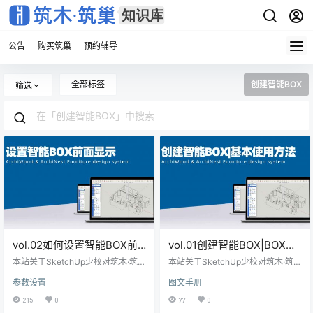
公告
购买筑巢
预约辅导
全部标签
创建智能BOX
筛选
vol.02如何设置智能BOX前
vol.01创建智能BOX|BOX基
面显示|方向键箭头切换BOX
本使用方法
本站关于SketchUp少校对筑木·筑巢
本站关于SketchUp少校对筑木·筑巢
前面方向？|BOX蓝色面方向
解读的技术性文章仅作为参考，最
解读的技术性文章仅作为参考，最
参数设置
图文手册
终请以丁老师和严老师说的为准。
终请以丁老师和严老师说的为准。
位置可以切换修改吗？
215
0
77
0