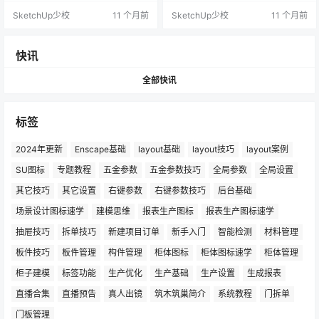
SketchUp少校
11 个月前
SketchUp少校
11 个月前
快讯
全部快讯
标签
2024年更新
Enscape基础
layout基础
layout技巧
layout案例
SU图标
专题教程
五金参数
五金参数技巧
全局参数
全局设置
其它技巧
其它设置
右键参数
右键参数技巧
后台基础
场景设计图标速学
建模思维
报表生产图标
报表生产图标速学
抽屉技巧
拆单技巧
新建项目订单
新手入门
智能检测
材料管理
板件技巧
板件管理
构件管理
柜体图标
柜体图标速学
柜体管理
柜子建模
标签功能
生产优化
生产基础
生产设置
生成报表
直播合集
直播预告
真人出镜
筑木筑巢简介
系统教程
门拆单
门板管理